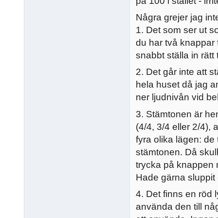
på 100 i stället - irr
Några grejer jag int
1. Det som ser ut som
du har två knappar fö
snabbt ställa in rätt
2. Det går inte att s
hela huset då jag 
ner ljudnivån vid b
3. Stämtonen är hem
(4/4, 3/4 eller 2/4
fyra olika lägen: d
stämtonen. Då skulle
trycka på knappen när
Hade gärna sluppit 
4. Det finns en röd 
använda den till någ