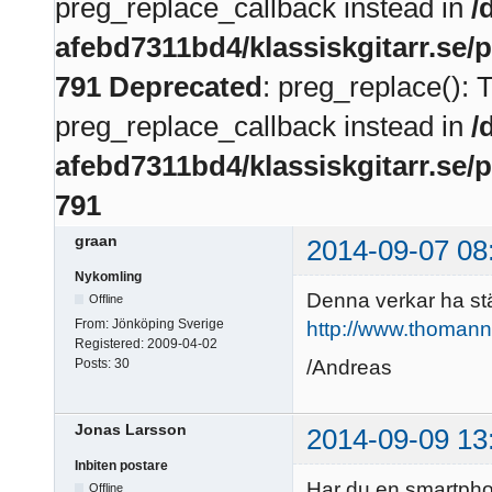
preg_replace_callback instead in
/
afebd7311bd4/klassiskgitarr.se/
791
Deprecated
: preg_replace(): 
preg_replace_callback instead in
/
afebd7311bd4/klassiskgitarr.se/
791
graan
2014-09-07 08
Nykomling
Denna verkar ha stä
Offline
From:
Jönköping Sverige
http://www.thoman
Registered:
2009-04-02
/Andreas
Posts:
30
Jonas Larsson
2014-09-09 13
Inbiten postare
Har du en smartpho
Offline