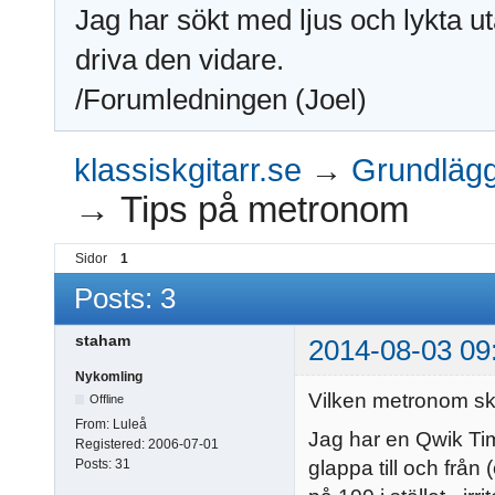
Jag har sökt med ljus och lykta ut
driva den vidare.
/Forumledningen (Joel)
klassiskgitarr.se
→
Grundlägga
→
Tips på metronom
Sidor
1
Posts: 3
staham
2014-08-03 09
Nykomling
Vilken metronom sk
Offline
From:
Luleå
Jag har en Qwik Tim
Registered:
2006-07-01
glappa till och från
Posts:
31