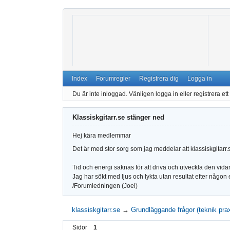
Index
Forumregler
Registrera dig
Logga in
Du är inte inloggad.
Vänligen logga in eller registrera ett 
Klassiskgitarr.se stänger ned
Hej kära medlemmar
Det är med stor sorg som jag meddelar att klassiskgitarr
Tid och energi saknas för att driva och utveckla den vida
Jag har sökt med ljus och lykta utan resultat efter någon e
/Forumledningen (Joel)
klassiskgitarr.se
→
Grundläggande frågor (teknik prax
Sidor
1