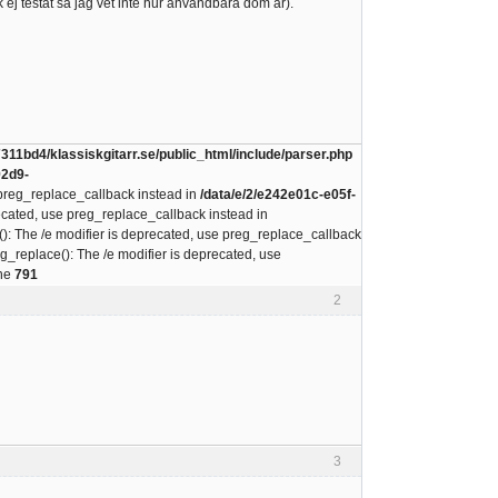
 ej testat så jag vet inte hur användbara dom är).
11bd4/klassiskgitarr.se/public_html/include/parser.php
92d9-
 preg_replace_callback instead in
/data/e/2/e242e01c-e05f-
recated, use preg_replace_callback instead in
(): The /e modifier is deprecated, use preg_replace_callback
eg_replace(): The /e modifier is deprecated, use
ine
791
2
3