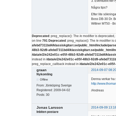
3. Eventuellt fle
Några tips?
Efter lite sökning
Boss DB-30 Dr. B
Wittner MT50 - Br
Deprecated
: preg_replace(): The /e modifier is deprecated
on line
791
Deprecated
: preg_replace(): The /e modifier i
afebd7311bd4/klassiskgitarr.se/public_html/include/pars
48b3-92d9-afebd7311bd4/klassiskgitarr.se/public_html/in
/data/e/2/e242e01c-e05f-48b3-92d9-afebd7311bd4/klassisk
instead in
/data/e/2/e242e01c-e05f-48b3-92d9-afebd7311bd
preg_replace_callback instead in
/data/e/2/e242e01c-e05f
graan
2014-09-07 08:2
Nykomling
Denna verkar ha s
Offline
http://www.thoma
From:
Jönköping Sverige
Registered:
2009-04-02
/Andreas
Posts:
30
Jonas Larsson
2014-09-09 13:1
Inbiten postare