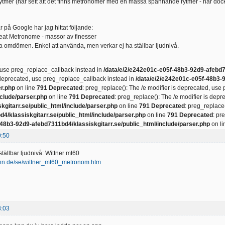
r rytmer (har sett att det finns metronomer med en massa spännande rytmer - har dock
ar på Google har jag hittat följande:
eat Metronome - massor av finesser
a omdömen. Enkel att använda, men verkar ej ha ställbar ljudnivå.
, use preg_replace_callback instead in
/data/e/2/e242e01c-e05f-48b3-92d9-afebd73
s deprecated, use preg_replace_callback instead in
/data/e/2/e242e01c-e05f-48b3-
er.php
on line
791
Deprecated
: preg_replace(): The /e modifier is deprecated, use
clude/parser.php
on line
791
Deprecated
: preg_replace(): The /e modifier is dep
gitarr.se/public_html/include/parser.php
on line
791
Deprecated
: preg_replace
4/klassiskgitarr.se/public_html/include/parser.php
on line
791
Deprecated
: pr
-48b3-92d9-afebd7311bd4/klassiskgitarr.se/public_html/include/parser.php
on l
0:50
tällbar ljudnivå: Wittner mt60
nn.de/se/wittner_mt60_metronom.htm
8:03