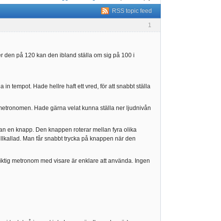
RSS topic feed
1
er den på 120 kan den ibland ställa om sig på 100 i
la in tempot. Hade hellre haft ett vred, för att snabbt ställa
er metronomen. Hade gärna velat kunna ställa ner ljudnivån
man en knapp. Den knappen roterar mellan fyra olika
illkallad. Man får snabbt trycka på knappen när den
n riktig metronom med visare är enklare att använda. Ingen