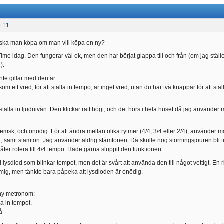
9:11
ska man köpa om man vill köpa en ny?
ime idag. Den fungerar väl ok, men den har börjat glappa till och från (om jag ställ
).
nte gillar med den är:
om ett vred, för att ställa in tempo, är inget vred, utan du har två knappar för att stäl
t ställa in ljudnivån. Den klickar rätt högt, och det hörs i hela huset då jag använd
emsk, och onödig. För att ändra mellan olika rytmer (4/4, 3/4 eller 2/4), använder 
n, samt stämton. Jag använder aldrig stämtonen. Då skulle nog störningsjouren bli t
tt åter rotera till 4/4 tempo. Hade gärna sluppit den funktionen.
d lysdiod som blinkar tempot, men det är svårt att använda den till något vettigt. E
r mig, men tänkte bara påpeka att lysdioden är onödig.
ny metronom:
lla in tempot.
å