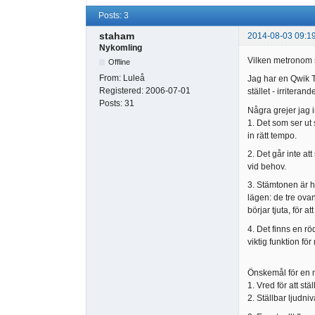
Posts: 3
staham
2014-08-03 09:1
Nykomling
Vilken metronom 
Offline
From:
Luleå
Jag har en Qwik T
Registered:
2006-07-01
stället - irriterande
Posts:
31
Några grejer jag i
1. Det som ser ut s
in rätt tempo.
2. Det går inte at
vid behov.
3. Stämtonen är h
lägen: de tre ova
börjar tjuta, för a
4. Det finns en rö
viktig funktion fö
Önskemål för en 
1. Vred för att stä
2. Ställbar ljudniv