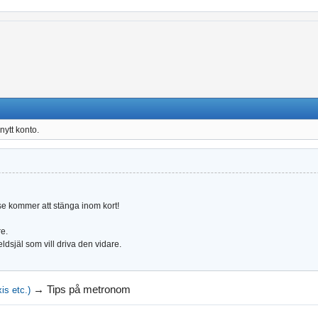
nytt konto.
.se kommer att stänga inom kort!
re.
ldsjäl som vill driva den vidare.
→
Tips på metronom
is etc.)