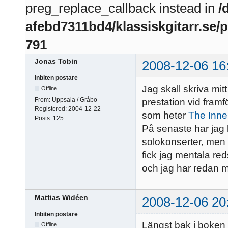
preg_replace_callback instead in
/
afebd7311bd4/klassiskgitarr.se/
791
Jonas Tobin
2008-12-06 16
Inbiten postare
Jag skall skriva m
Offline
From:
Uppsala / Gråbo
prestation vid framf
Registered:
2004-12-22
som heter
The Inne
Posts:
125
På senaste har jag ha
solokonserter, men 
fick jag mentala red
och jag har redan mä
Mattias Widéen
2008-12-06 20
Inbiten postare
Längst bak i boken 
Offline