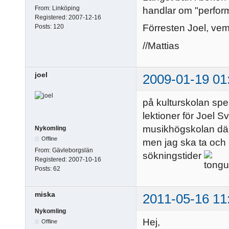
From:
Linköping
handlar om "perform
Registered:
2007-12-16
Förresten Joel, vem 
Posts:
120
//Mattias
joel
2009-01-19 01
på kulturskolan spel
lektioner för Joel 
musikhögskolan där,
Nykomling
Offline
men jag ska ta och r
From:
Gävleborgslän
sökningstider
Registered:
2007-10-16
Posts:
62
miska
2011-05-16 11
Nykomling
Hej,
Offline