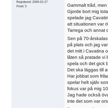
Registered:
2009-02-27
Gammalt tråd, men j
Posts:
5
Gjorde bort mig tota
spelade jag Cavati
att situationen var r
Tarrega och annat oc
Sen på 70-årskalase
på plats och jag va
det mitt i Cavatina 
låten så pratade vi 
spela och det gick b
Det ska läggas till a
Har jobbat som frilan
spelar helt själv som
fokus var på mig 10
Jag hade också övat
inte det som var ors