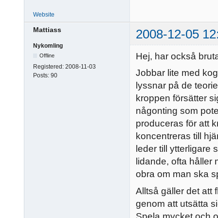
Website
Mattiass
2008-12-05 12
Nykomling
Hej, har också bruta
Offline
Registered:
2008-11-03
Jobbar lite med ko
Posts:
90
lyssnar på de teorie
kroppen försätter s
någonting som potent
produceras för att k
koncentreras till hj
leder till ytterliga
lidande, ofta håller 
obra om man ska spe
Alltså gäller det att
genom att utsätta sig
Spela mycket och oft