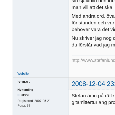
sin självbild och förs
man vill att det skall
Med andra ord, öva 
för stunden och var
behöver vara det vid 
Nu skriver jag nog d
du förstår vad jag m
http://www.stefanlun
Website
lennart
2008-12-04 23
Nykomling
Stefan är in på rätt
Offline
Registered:
2007-05-21
gitarrlittertur ang 
Posts:
38