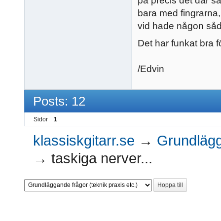
på precis det där sä
bara med fingrarna,
vid hade någon så
Det har funkat bra fö
/Edvin
Posts: 12
Sidor
1
klassiskgitarr.se
→
Grundlägga
→
taskiga nerver...