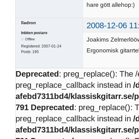
hare gött allehop:)
lladron
2008-12-06 11
Inbiten postare
Joakims Zelmerlöö
Offline
Registered:
2007-01-24
Ergonomisk gitarrte
Posts:
195
Deprecated
: preg_replace(): The /
preg_replace_callback instead in
/
afebd7311bd4/klassiskgitarr.se/
791
Deprecated
: preg_replace(): 
preg_replace_callback instead in
/
afebd7311bd4/klassiskgitarr.se/