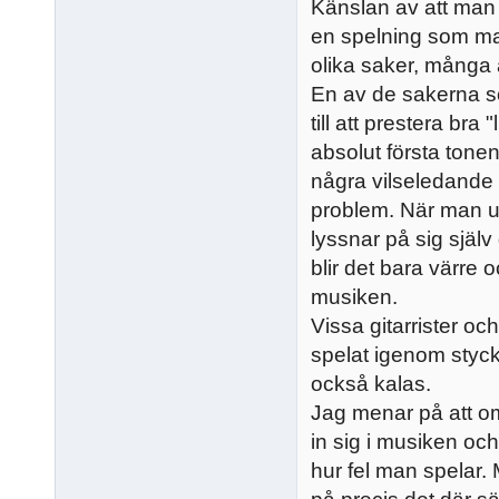
Känslan av att man 
en spelning som ma
olika saker, många 
En av de sakerna s
till att prestera bra
absolut första tone
några vilseledande f
problem. När man upp
lyssnar på sig själ
blir det bara värre 
musiken.
Vissa gitarrister o
spelat igenom stycke
också kalas.
Jag menar på att o
in sig i musiken oc
hur fel man spelar.