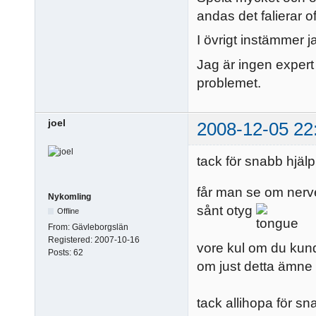
andas det falierar o
I övrigt instämmer
Jag är ingen expert
problemet.
joel
2008-12-05 22
tack för snabb hjäl
får man se om nerver
Nykomling
sånt otyg
Offline
From:
Gävleborgslän
Registered:
2007-10-16
vore kul om du kund
Posts:
62
om just detta ämne 
tack allihopa för s