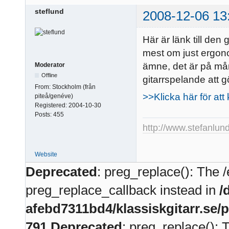
steflund
2008-12-06 13
Här är länk till de
mest om just ergon
ämne, det är på må
Moderator
Offline
gitarrspelande att g
From:
Stockholm (från
>>Klicka här för att
piteå/genéve)
Registered:
2004-10-30
Posts:
455
http://www.stefanlun
Website
Deprecated
: preg_replace(): The /
preg_replace_callback instead in
/
afebd7311bd4/klassiskgitarr.se/
791
Deprecated
: preg_replace(): 