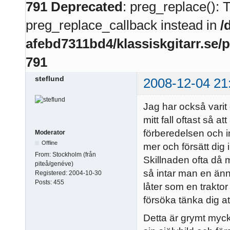
791
Deprecated
: preg_replace(): 
preg_replace_callback instead in
/
afebd7311bd4/klassiskgitarr.se/
791
steflund
2008-12-04 21
Jag har också varit 
mitt fall oftast så 
förberedelsen och i
Moderator
Offline
mer och försätt dig 
From:
Stockholm (från
Skillnaden ofta då 
piteå/genéve)
så intar man en ännu
Registered:
2004-10-30
Posts:
455
låter som en traktor
försöka tänka dig att
Detta är grymt myck