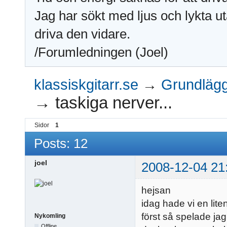
Jag har sökt med ljus och lykta ut
driva den vidare.
/Forumledningen (Joel)
klassiskgitarr.se
→
Grundlägga
→
taskiga nerver...
Sidor
1
Posts: 12
joel
2008-12-04 21
hejsan
idag hade vi en lite
först så spelade jag
Nykomling
Offline