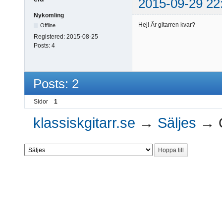
2015-09-29 22
Nykomling
Hej! Är gitarren kvar?
Offline
Registered:
2015-08-25
Posts:
4
Posts: 2
Sidor
1
klassiskgitarr.se
→
Säljes
→