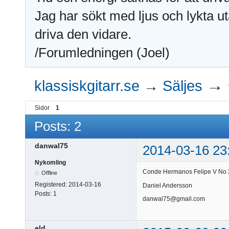
Jag har sökt med ljus och lykta ut
driva den vidare.
/Forumledningen (Joel)
→
klassiskgitarr.se
→
Säljes
Sidor
1
Posts: 2
danwal75
2014-03-16 23
Nykomling
Conde Hermanos Felipe V No 2,
Offline
Registered:
2014-03-16
Daniel Andersson
Posts:
1
danwal75@gmail.com
eld