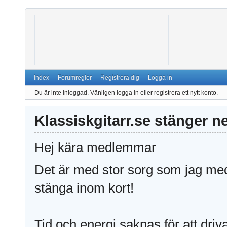
Index
Forumregler
Registrera dig
Logga in
Du är inte inloggad.
Vänligen logga in eller registrera ett nytt konto.
Klassiskgitarr.se stänger n
Hej kära medlemmar
Det är med stor sorg som jag medd
stänga inom kort!
Tid och energi saknas för att driv