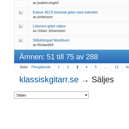
av
joakim.englof
Esteve 3ECE klassisk gitarr med mikrofon
av
jontesson
Liikanen-gitarr säljes
av
Urban Johansson
Stålsträngad Washburn
av
Rickard04
Ämnen: 51 till 75 av 288
Sidor
Föregående
1
2
3
4
5
…
12
N
klassiskgitarr.se
→
Säljes