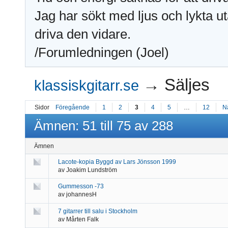
Jag har sökt med ljus och lykta ut
driva den vidare.
/Forumledningen (Joel)
→
Säljes
klassiskgitarr.se
Sidor
Föregående
1
2
3
4
5
…
12
N
Ämnen: 51 till 75 av 288
Ämnen
Lacote-kopia Byggd av Lars Jönsson 1999
av
Joakim Lundström
Gummesson -73
av
johannesH
7 gitarrer till salu i Stockholm
av
Mårten Falk