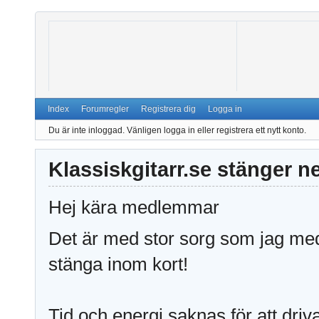
Index
Forumregler
Registrera dig
Logga in
Du är inte inloggad.
Vänligen logga in eller registrera ett nytt konto.
Klassiskgitarr.se stänger n
Hej kära medlemmar
Det är med stor sorg som jag medd
stänga inom kort!
Tid och energi saknas för att driv